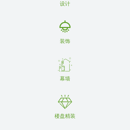
设计
装饰
幕墙
楼盘精装