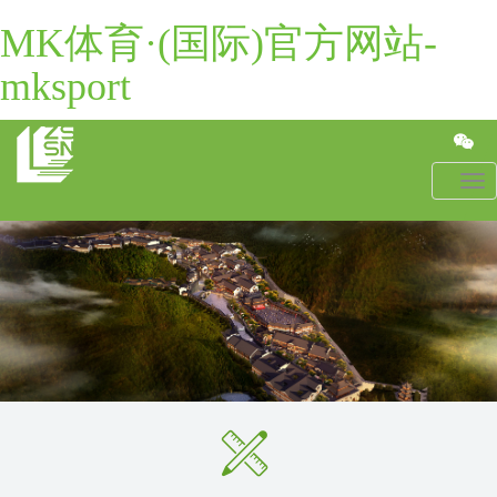
MK体育·(国际)官方网站-
mksport
Toggl
navig