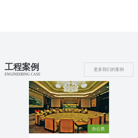
工程案例
更多我们的案例
ENGINEERING CASE
办公类