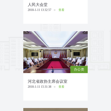
人民大会堂
2018-1-11 13:32:57
查看
办公类
河北省政协主席会议室
2018-1-11 15:31:38
查看