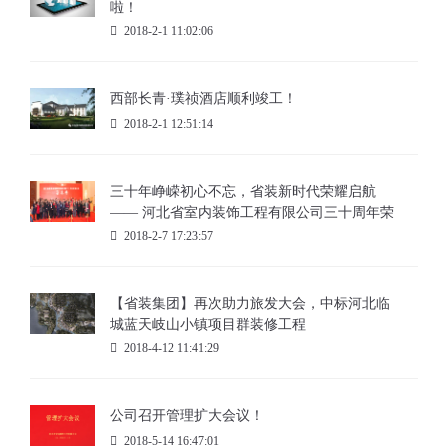
啦！
2018-2-1 11:02:06
西部长青·璞祯酒店顺利竣工！
2018-2-1 12:51:14
三十年峥嵘初心不忘，省装新时代荣耀启航
—— 河北省室内装饰工程有限公司三十周年荣
耀庆典暨集团公司揭牌仪式
2018-2-7 17:23:57
【省装集团】再次助力旅发大会，中标河北临
城蓝天岐山小镇项目群装修工程
2018-4-12 11:41:29
公司召开管理扩大会议！
2018-5-14 16:47:01