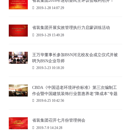
省装集团2018年述职暨民主评议会顺利召开！
2019-1-28 14:07:29
省装集团开展实效管理执行力启蒙训练活动
2019-1-29 15:49:28
王万华董事长参加BSN河北校友会成立仪式并被
聘为BSN企业导师
2019-5-23 10:18:20
CBDA《中国适老环境评价标准》第三次编制工
作会暨中国建筑装饰行业普惠养老“降成本”专题
调研座谈会召开
2019-6-25 10:42:56
省装集团召开七月份管理例会
2019-7-9 14:24:28