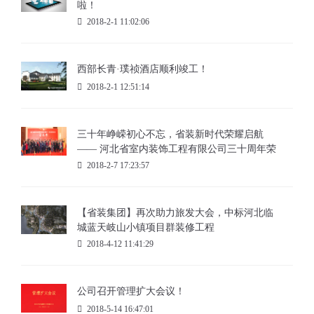
啦！
2018-2-1 11:02:06
西部长青·璞祯酒店顺利竣工！
2018-2-1 12:51:14
三十年峥嵘初心不忘，省装新时代荣耀启航
—— 河北省室内装饰工程有限公司三十周年荣
耀庆典暨集团公司揭牌仪式
2018-2-7 17:23:57
【省装集团】再次助力旅发大会，中标河北临
城蓝天岐山小镇项目群装修工程
2018-4-12 11:41:29
公司召开管理扩大会议！
2018-5-14 16:47:01