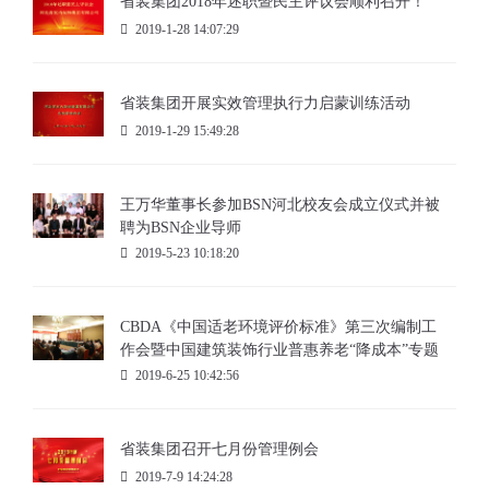
省装集团2018年述职暨民主评议会顺利召开！
2019-1-28 14:07:29
省装集团开展实效管理执行力启蒙训练活动
2019-1-29 15:49:28
王万华董事长参加BSN河北校友会成立仪式并被
聘为BSN企业导师
2019-5-23 10:18:20
CBDA《中国适老环境评价标准》第三次编制工
作会暨中国建筑装饰行业普惠养老“降成本”专题
调研座谈会召开
2019-6-25 10:42:56
省装集团召开七月份管理例会
2019-7-9 14:24:28