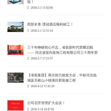
啦！
2018-2-1 11:02:06
西部长青·璞祯酒店顺利竣工！
2018-2-1 12:51:14
三十年峥嵘初心不忘，省装新时代荣耀启航
—— 河北省室内装饰工程有限公司三十周年荣
耀庆典暨集团公司揭牌仪式
2018-2-7 17:23:57
【省装集团】再次助力旅发大会，中标河北临
城蓝天岐山小镇项目群装修工程
2018-4-12 11:41:29
公司召开管理扩大会议！
2018-5-14 16:47:01