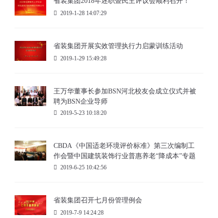
省装集团2018年述职暨民主评议会顺利召开！
2019-1-28 14:07:29
省装集团开展实效管理执行力启蒙训练活动
2019-1-29 15:49:28
王万华董事长参加BSN河北校友会成立仪式并被
聘为BSN企业导师
2019-5-23 10:18:20
CBDA《中国适老环境评价标准》第三次编制工
作会暨中国建筑装饰行业普惠养老“降成本”专题
调研座谈会召开
2019-6-25 10:42:56
省装集团召开七月份管理例会
2019-7-9 14:24:28