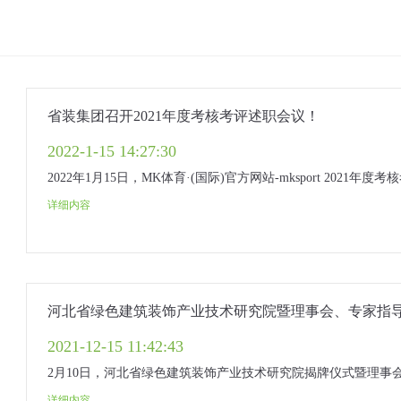
省装集团召开2021年度考核考评述职会议！
2022-1-15 14:27:30
2022年1月15日，MK体育·(国际)官方网站-mksport 202
详细内容
河北省绿色建筑装饰产业技术研究院暨理事会、专家指
2021-12-15 11:42:43
2月10日，河北省绿色建筑装饰产业技术研究院揭牌仪式暨理事
详细内容