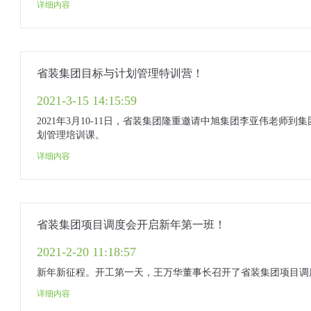
详细内容
省装集团目标与计划管理特训营！
2021-3-15 14:15:59
2021年3月10-11日，省装集团隆重邀请中旭集团李亚伟老师
划管理培训课。
详细内容
省装集团项目调度会开启新年第一班！
2021-2-20 11:18:57
新年新征程。开工第一天，王万华董事长召开了省装集团项目调
详细内容