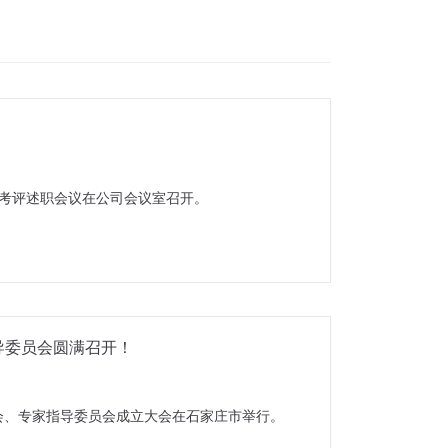
1年度考核考评述职会议在公司会议室召开。
导委员会圆满召开！
会、专家指导委员会成立大会在石家庄市举行。