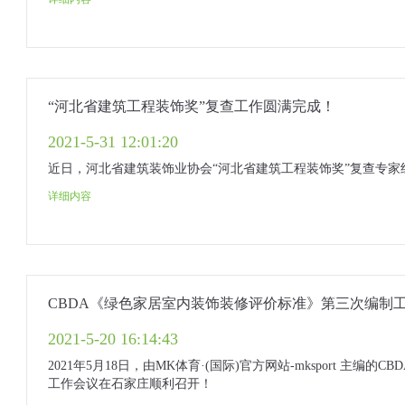
“河北省建筑工程装饰奖”复查工作圆满完成！
2021-5-31 12:01:20
近日，河北省建筑装饰业协会“河北省建筑工程装饰奖”复查专
详细内容
CBDA《绿色家居室内装饰装修评价标准》第三次编制
2021-5-20 16:14:43
2021年5月18日，由MK体育·(国际)官方网站-mksport 主
工作会议在石家庄顺利召开！