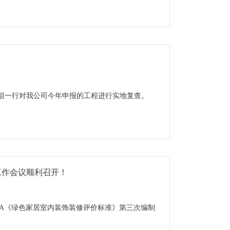
家组一行对我公司今年申报的工程进行实地复查。
工作会议顺利召开！
编的CBDA《绿色家居室内装饰装修评价标准》第三次编制